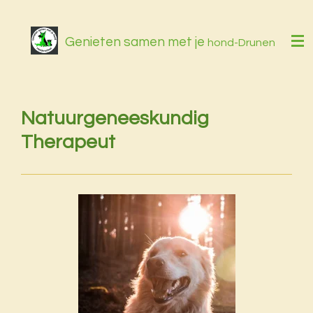
Ga
direct
Genieten samen met je
hond-Drunen
naar
de
hoofdinhoud
Natuurgeneeskundig
Therapeut