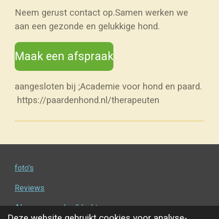
Neem gerust contact op.Samen werken we
aan een gezonde en gelukkige hond.
Maak een afspraak
aangesloten bij ;Academie voor hond en paard.
https://paardenhond.nl/therapeuten
foto's
Reviews
Alg. voorwaarden/klachten
Deze website gebruikt cookies voor analyse-