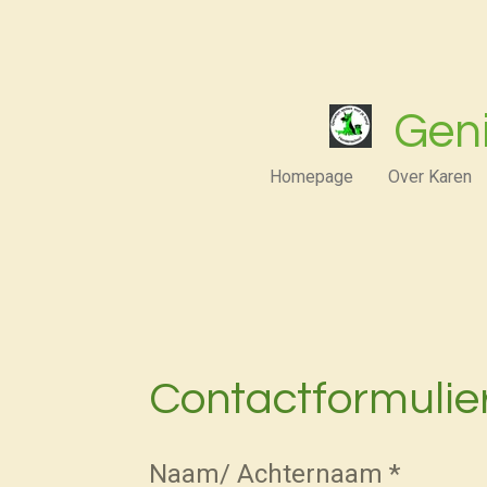
Ga
direct
naar
Gen
de
Homepage
Over Karen
hoofdinhoud
Contactformulie
Naam/ Achternaam *